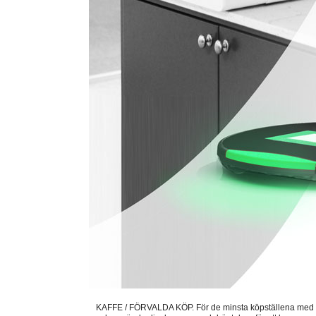
KAFFE / FÖRVALDA KÖP. För de minsta köpställena med ett e