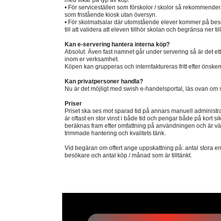
med flikar på typ av köp.
• För serviceställen som förskolor / skolor så rekommendera
som fristående kiosk utan översyn.
• För skolmatsalar där utomstående elever kommer på be
till att validera att eleven tillhör skolan och begränsa ner ti
Kan e-servering hantera interna köp?
Absolut. Även fast namnet går under servering så är det ett f
inom er verksamhet.
Köpen kan grupperas och internfaktureras fritt efter önske
Kan privatpersoner handla?
Nu är det möjligt med swish e-handelsportal, läs ovan om 
Priser
Priset ska ses mot sparad tid på annars manuell administrat
är oftast en stor vinst i både tid och pengar både på kort sik
beräknas fram efter omfattning på användningen och är väl
trimmade hantering och kvalitets tänk.
Vid begäran om offert ange uppskattning på: antal stora en
besökare och antal köp / månad som är tilltänkt.