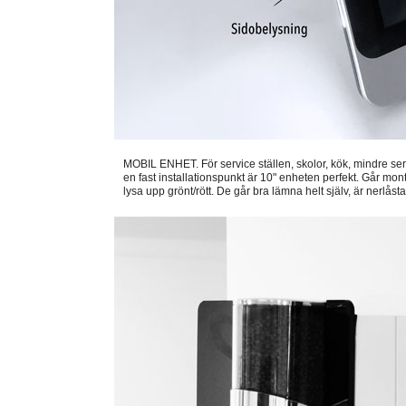
MOBIL ENHET. För service ställen, skolor, kök, mindre se
en fast installationspunkt är 10" enheten perfekt. Går mont
lysa upp grönt/rött. De går bra lämna helt själv, är nerlås