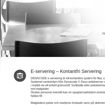
E-servering – Kontantfri Servering
DENACODE e-servering är ett kontantlös system för fika, c
Systemet centralstyrs från Denacode © Deus webbserver d
i realtid via ett enkelt gränssnitt. Surfplatta eller pekskä
mot matgäster.
Önskar personal översikt kan en speglad pekskärm anslut
hjälpa till.
Matgästens pekar och markerar önskade varor på skärmen. N