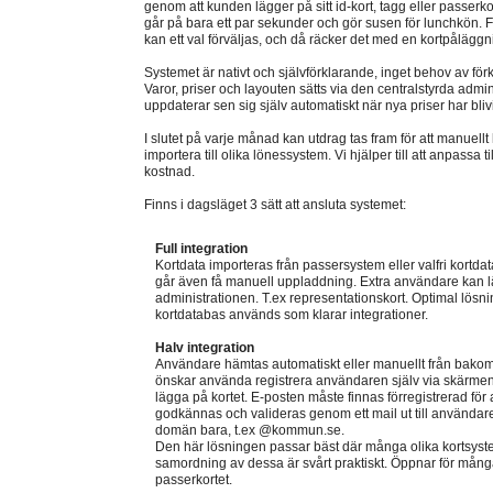
genom att kunden lägger på sitt id-kort, tagg eller passerko
går på bara ett par sekunder och gör susen för lunchkön. F
kan ett val förväljas, och då räcker det med en kortpåläggn
Systemet är nativt och självförklarande, inget behov av för
Varor, priser och layouten sätts via den centralstyrda admi
uppdaterar sen sig själv automatiskt när nya priser har blivi
I slutet på varje månad kan utdrag tas fram för att manuellt
importera till olika lönessystem. Vi hjälper till att anpassa t
kostnad.
Finns i dagsläget 3 sätt att ansluta systemet:
Full integration
Kortdata importeras från passersystem eller valfri kortda
går även få manuell uppladdning. Extra användare kan lä
administrationen. T.ex representationskort. Optimal lö
kortdatabas används som klarar integrationer.
Halv integration
Användare hämtas automatiskt eller manuellt från bako
önskar använda registrera användaren själv via skärme
lägga på kortet. E-posten måste finnas förregistrerad för 
godkännas och valideras genom ett mail ut till användaren,
domän bara, t.ex @kommun.se.
Den här lösningen passar bäst där många olika kortsys
samordning av dessa är svårt praktiskt. Öppnar för många
passerkortet.