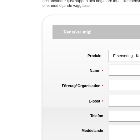
och använder ljusknappen och högtalare för att kompense
eller medföljande väggfäste.
Kontakta mig!
Produkt
Namn
*
Företag/ Organisation
*
E-post
*
Telefon
Meddelande