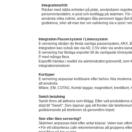
Integrationsfritt
Räcker med ställa enheten på plats, användaren registre
personnr/anställnr, e-post och kort/tagg på skärmen. För
använda olika rutiner, antingen låta personen ligga låst t
godkänna, eller att man ber om validering via e-post / sm
Integration Passersystem / Lönessystem
E-servering stödjer de flesta vanliga passersystem, ARX, B
Integration kan också ske via AD, CSV eller via andra kana
E-servering har färdiga exporter till de vanligaste lönesys
P med många flera.
Exportfil hämtas i realtid via administrativt gränssnitt, som f
integrationsmotorer.
Korttyper
E-servering anpassar kortläsare efter behov. Alla modern
att använda.
Mifare, EM, COTAG, Kombi taggar, magnetkort, kreditkort
Swish betalning
Swish finns att aktivera som tillägg. Efter valt produkterna
döpt till "Swish". Den öppnar upp ett fönster där telefonnum
godkännande på telefonen så genomförs köpet.
Stor eller liten servering?
Skärmen anpassas bäst efter antal köpval. Valen kan utform
• För ett välsorteras cafe rekommenderas att gruppera efter