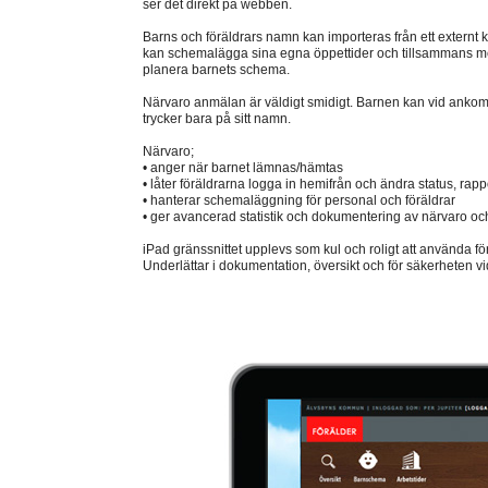
ser det direkt på webben.
Barns och föräldrars namn kan importeras från ett externt 
kan schemalägga sina egna öppettider och tillsammans me
planera barnets schema.
Närvaro anmälan är väldigt smidigt. Barnen kan vid ankoms
trycker bara på sitt namn.
Närvaro;
• anger när barnet lämnas/hämtas
• låter föräldrarna logga in hemifrån och ändra status, rap
• hanterar schemaläggning för personal och föräldrar
• ger avancerad statistik och dokumentering av närvaro oc
iPad gränssnittet upplevs som kul och roligt att använda fö
Underlättar i dokumentation, översikt och för säkerheten v