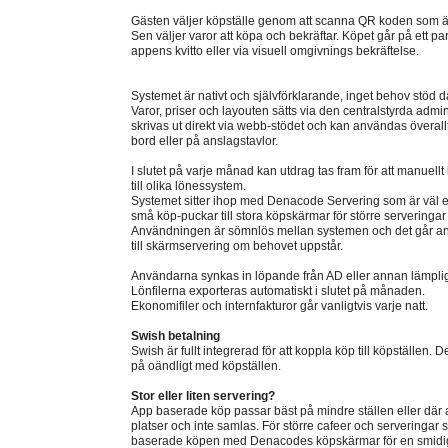
Gästen väljer köpställe genom att scanna QR koden som är
Sen väljer varor att köpa och bekräftar. Köpet går på ett 
appens kvitto eller via visuell omgivnings bekräftelse.
Systemet är nativt och självförklarande, inget behov stöd d
Varor, priser och layouten sätts via den centralstyrda adm
skrivas ut direkt via webb-stödet och kan användas överallt
bord eller på anslagstavlor.
I slutet på varje månad kan utdrag tas fram för att manuellt
till olika lönessystem.
Systemet sitter ihop med Denacode Servering som är väl e
små köp-puckar till stora köpskärmar för större serveringar fi
Användningen är sömnlös mellan systemen och det går an
till skärmservering om behovet uppstår.
Användarna synkas in löpande från AD eller annan lämplig
Lönfilerna exporteras automatiskt i slutet på månaden.
Ekonomifiler och internfakturor går vanligtvis varje natt.
Swish betalning
Swish är fullt integrerad för att koppla köp till köpställen
på oändligt med köpställen.
Stor eller liten servering?
App baserade köp passar bäst på mindre ställen eller där 
platser och inte samlas. För större cafeer och serveringa
baserade köpen med Denacodes köpskärmar för en smidig