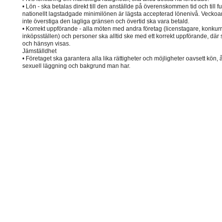
• Lön - ska betalas direkt till den anställde på överenskommen tid och till f
nationellt lagstadgade minimilönen är lägsta accepterad lönenivå. Veckoar
inte överstiga den lagliga gränsen och övertid ska vara betald.
• Korrekt uppförande - alla möten med andra företag (licenstagare, konkur
inköpsställen) och personer ska alltid ske med ett korrekt uppförande, där 
och hänsyn visas.
Jämställdhet
• Företaget ska garantera alla lika rättigheter och möjligheter oavsett kön, 
sexuell läggning och bakgrund man har.