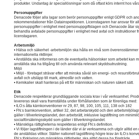
produkter. Undantag är speciallösningar som då oftast körs internt hos vår
Personuppgifter
Denacode följer alla lagar som berör personuppgifter enligt GDPR och an
rekommendationer från Datainspektionen. Licenstagaren har ansvar för al
personuppgifter i enlighet med personuppgiftslagen och Denacode åtar sig
behandla avtalade personuppgifter i enlighet med avtal och instruktioner f
licenstagaren.
Arbetsmiljö
• Hälsa och säkerhet -arbetsmiljön ska hålla en nivå som överensstämme
internationella riktlinjer.
• Anställda ska informeras om de eventuella hälsorisker som arbetet kan m
anställda ska ha tillgång till och använda relevant skyddsutrustning.
Miljö
• Miljö - företaget strävar efter att minska såväl sin energi- och resursförbr
avfall och utsläpp till mark, atmosfär och vatten.
• Kemikalier skall hanteras på ett för människan och naturen säkert sätt.
Etik
Denacode respekterar grundläggande sociala krav i vår verksamhet. Prod
levereras skall vara framställda under förhållanden som är förenliga med:
• ILO:s åtta kärnkonventioner nr 29, 87, 98, 100, 105, 111, 138 och 182
• FN:s barnkonvention, artikel 32, det arbetarskydd och den arbetsmiljölag
gäller i tillverkningslandet, den arbetsrätt, inklusive lagstiftning om minimil
socialförsäkringsskydd som gäller i tillverkningslandet.
• Mänskliga rättigheterna respekteras enligt FN:s definition.
• Vi följer lagstiftningen i de länder där vi är verksamma och utgör alltid en
de anställdas villkor. Ställer nationell lagstiftning högre krav än ILO:s konve
FN:s förklaring om mänskliga rättigheter, ska alltid dessa ha företräde.