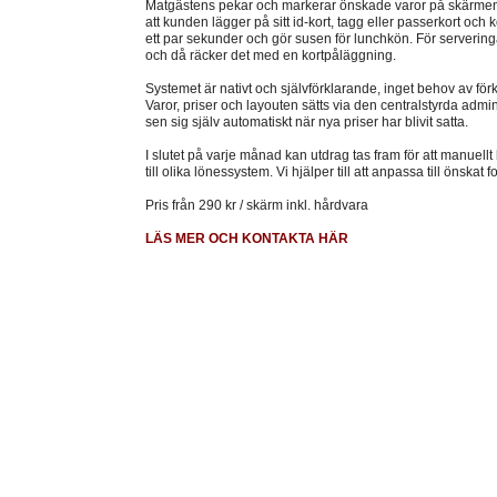
Matgästens pekar och markerar önskade varor på skärmen. 
att kunden lägger på sitt id-kort, tagg eller passerkort och 
ett par sekunder och gör susen för lunchkön. För serveringar
och då räcker det med en kortpåläggning.
Systemet är nativt och självförklarande, inget behov av för
Varor, priser och layouten sätts via den centralstyrda admi
sen sig själv automatiskt när nya priser har blivit satta.
I slutet på varje månad kan utdrag tas fram för att manuellt
till olika lönessystem. Vi hjälper till att anpassa till önskat
Pris från 290 kr / skärm inkl. hårdvara
LÄS MER OCH KONTAKTA HÄR