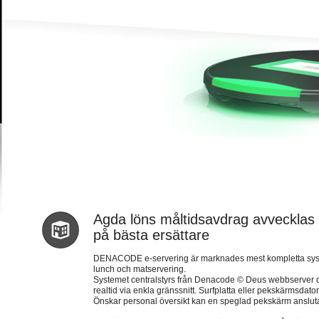
Agda löns måltidsavdrag avvecklas in
på bästa ersättare
DENACODE e-servering är marknades mest kompletta system 
lunch och matservering.
Systemet centralstyrs från Denacode © Deus webbserver dä
realtid via enkla gränssnitt. Surfplatta eller pekskärmsda
Önskar personal översikt kan en speglad pekskärm anslutas