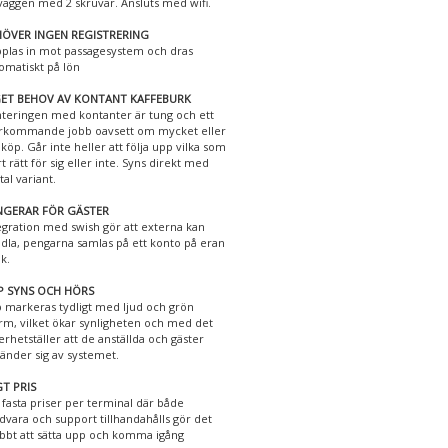
väggen med 2 skruvar. Ansluts med wifi.
ÖVER INGEN REGISTRERING
plas in mot passagesystem och dras
omatiskt på lön
GET BEHOV AV KONTANT KAFFEBURK
teringen med kontanter är tung och ett
rkommande jobb oavsett om mycket eller
e köp. Går inte heller att följa upp vilka som
rt rätt för sig eller inte. Syns direkt med
tal variant.
NGERAR FÖR GÄSTER
egration med swish gör att externa kan
dla, pengarna samlas på ett konto på eran
k.
P SYNS OCH HÖRS
 markeras tydligt med ljud och grön
rm, vilket ökar synligheten och med det
erhetställer att de anställda och gäster
änder sig av systemet.
T PRIS
 fasta priser per terminal där både
dvara och support tillhandahålls gör det
bbt att sätta upp och komma igång