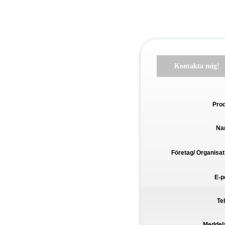
Kontakta mig!
Pro
Na
Företag/ Organisat
E-p
Te
Meddel