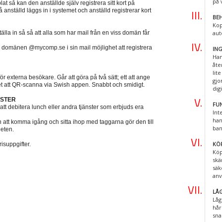
på 
t så kan den anställde själv registrera sitt kort på
 anställd läggs in i systemet och anställd registrerar kort
BEH
Kop
tälla in så så att alla som har mail från en viss domän får
aut
 domänen @mycomp.se i sin mail möjlighet att registrera
IN
Han
åte
lit
ör externa besökare. Går att göra på två sätt; ett att ange
gjo
et att QR-scanna via Swish appen. Snabbt och smidigt.
digi
NSTER
FU
tt debitera lunch eller andra tjänster som erbjuds era
Int
han
n att komma igång och sitta ihop med taggarna gör den till
ban
heten.
KÖ
isuppgifter.
Köp
skä
säk
anv
LÅG
Låg
hår
sna