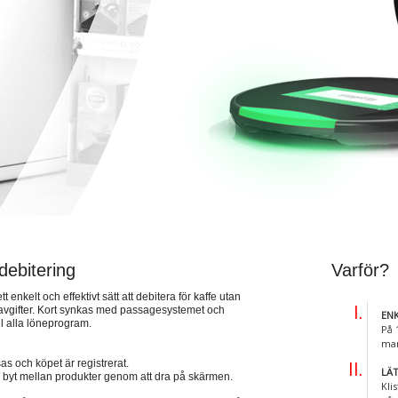
debitering
Varför?
enkelt och effektivt sätt att debitera för kaffe utan
tavgifter. Kort synkas med passagesystemet och
EN
ll alla löneprogram.
På 
man
as och köpet är registrerat.
LÄ
å byt mellan produkter genom att dra på skärmen.
Kli