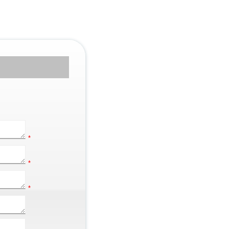
*
*
*