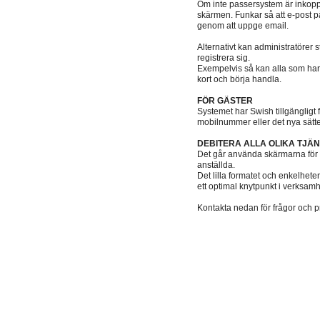
Om inte passersystem är inkoppla
skärmen. Funkar så att e-post på
genom att uppge email.
Alternativt kan administratörer s
registrera sig.
Exempelvis så kan alla som har
kort och börja handla.
FÖR GÄSTER
Systemet har Swish tillgängligt f
mobilnummer eller det nya sätt
DEBITERA ALLA OLIKA TJÄ
Det går använda skärmarna för a
anställda.
Det lilla formatet och enkelhete
ett optimal knytpunkt i verksam
Kontakta nedan för frågor och pr