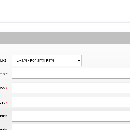
dukt
mn
*
ion
*
ost
*
lefon
ande