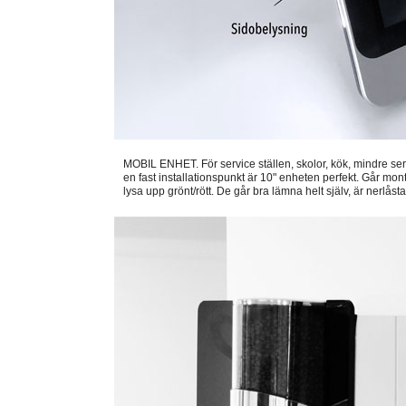
MOBIL ENHET. För service ställen, skolor, kök, mindre se
en fast installationspunkt är 10" enheten perfekt. Går mont
lysa upp grönt/rött. De går bra lämna helt själv, är nerlås