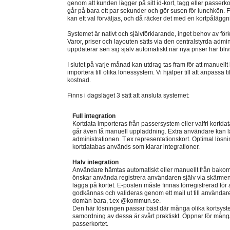
genom att kunden lägger på sitt id-kort, tagg eller passerko
går på bara ett par sekunder och gör susen för lunchkön. F
kan ett val förväljas, och då räcker det med en kortpåläggn
Systemet är nativt och självförklarande, inget behov av för
Varor, priser och layouten sätts via den centralstyrda admi
uppdaterar sen sig själv automatiskt när nya priser har blivi
I slutet på varje månad kan utdrag tas fram för att manuellt
importera till olika lönessystem. Vi hjälper till att anpassa t
kostnad.
Finns i dagsläget 3 sätt att ansluta systemet:
Full integration
Kortdata importeras från passersystem eller valfri kortda
går även få manuell uppladdning. Extra användare kan lä
administrationen. T.ex representationskort. Optimal lö
kortdatabas används som klarar integrationer.
Halv integration
Användare hämtas automatiskt eller manuellt från bako
önskar använda registrera användaren själv via skärme
lägga på kortet. E-posten måste finnas förregistrerad för 
godkännas och valideras genom ett mail ut till användaren,
domän bara, t.ex @kommun.se.
Den här lösningen passar bäst där många olika kortsys
samordning av dessa är svårt praktiskt. Öppnar för många
passerkortet.