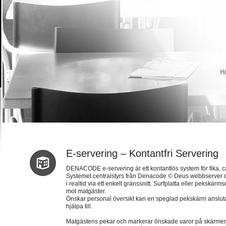
E-servering – Kontantfri Servering
DENACODE e-servering är ett kontantlös system för fika, c
Systemet centralstyrs från Denacode © Deus webbserver d
i realtid via ett enkelt gränssnitt. Surfplatta eller pekskä
mot matgäster.
Önskar personal översikt kan en speglad pekskärm anslut
hjälpa till.
Matgästens pekar och markerar önskade varor på skärmen. N