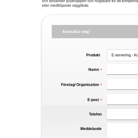
och använder ljusknappen och högtalare för att kompense
eller medföljande väggfäste.
Kontakta mig!
Produkt
Namn
*
Företag/ Organisation
*
E-post
*
Telefon
Meddelande