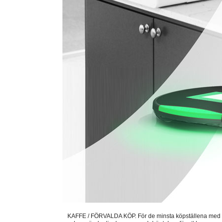
KAFFE / FÖRVALDA KÖP. För de minsta köpställena med ett e