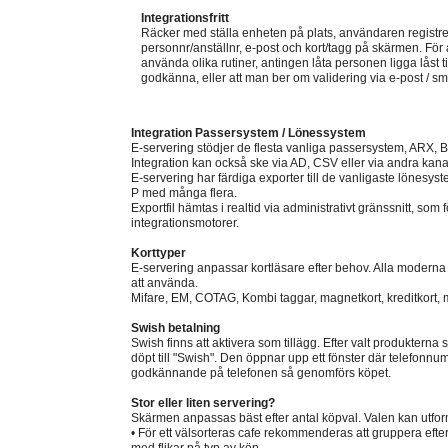
Integrationsfritt
Räcker med ställa enheten på plats, användaren registre
personnr/anställnr, e-post och kort/tagg på skärmen. För
använda olika rutiner, antingen låta personen ligga låst t
godkänna, eller att man ber om validering via e-post / sm
Integration Passersystem / Lönessystem
E-servering stödjer de flesta vanliga passersystem, ARX, B
Integration kan också ske via AD, CSV eller via andra kana
E-servering har färdiga exporter till de vanligaste lönesys
P med många flera.
Exportfil hämtas i realtid via administrativt gränssnitt, som f
integrationsmotorer.
Korttyper
E-servering anpassar kortläsare efter behov. Alla modern
att använda.
Mifare, EM, COTAG, Kombi taggar, magnetkort, kreditkort
Swish betalning
Swish finns att aktivera som tillägg. Efter valt produkterna
döpt till "Swish". Den öppnar upp ett fönster där telefonnum
godkännande på telefonen så genomförs köpet.
Stor eller liten servering?
Skärmen anpassas bäst efter antal köpval. Valen kan utform
• För ett välsorteras cafe rekommenderas att gruppera efter