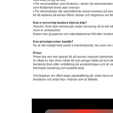
med flikar på typ av köp.
• För serviceställen som förskolor / skolor så rekommendera
som fristående kiosk utan översyn.
• För skolmatsalar där utomstående elever kommer på be
till att validera att eleven tillhör skolan och begränsa ner ti
Kan e-servering hantera interna köp?
Absolut. Även fast namnet går under servering så är det ett f
inom er verksamhet.
Köpen kan grupperas och internfaktureras fritt efter önske
Kan privatpersoner handla?
Nu är det möjligt med swish e-handelsportal, läs ovan om 
Priser
Priset ska ses mot sparad tid på annars manuell administrat
är oftast en stor vinst i både tid och pengar både på kort sik
beräknas fram efter omfattning på användningen och är väl
trimmade hantering och kvalitets tänk.
Vid begäran om offert ange uppskattning på: antal stora en
besökare och antal köp / månad som är tilltänkt.