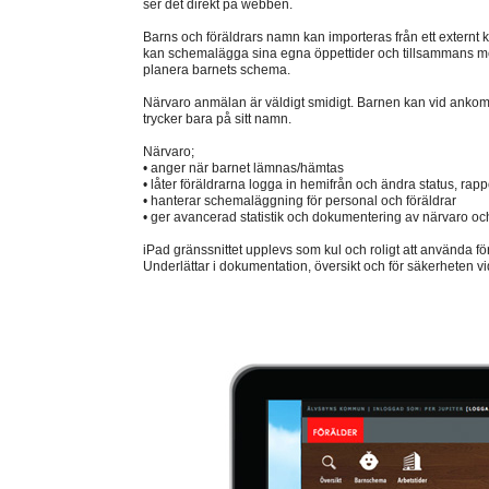
ser det direkt på webben.
Barns och föräldrars namn kan importeras från ett externt 
kan schemalägga sina egna öppettider och tillsammans me
planera barnets schema.
Närvaro anmälan är väldigt smidigt. Barnen kan vid ankoms
trycker bara på sitt namn.
Närvaro;
• anger när barnet lämnas/hämtas
• låter föräldrarna logga in hemifrån och ändra status, rap
• hanterar schemaläggning för personal och föräldrar
• ger avancerad statistik och dokumentering av närvaro oc
iPad gränssnittet upplevs som kul och roligt att använda fö
Underlättar i dokumentation, översikt och för säkerheten v