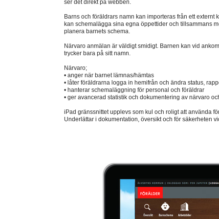
ser det direkt på webben.
Barns och föräldrars namn kan importeras från ett externt 
kan schemalägga sina egna öppettider och tillsammans me
planera barnets schema.
Närvaro anmälan är väldigt smidigt. Barnen kan vid ankoms
trycker bara på sitt namn.
Närvaro;
• anger när barnet lämnas/hämtas
• låter föräldrarna logga in hemifrån och ändra status, rap
• hanterar schemaläggning för personal och föräldrar
• ger avancerad statistik och dokumentering av närvaro oc
iPad gränssnittet upplevs som kul och roligt att använda fö
Underlättar i dokumentation, översikt och för säkerheten v