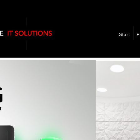
Start
P