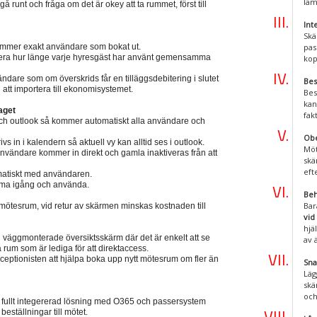
läm
gå runt och fråga om det är okey att ta rummet, först till
Int
Skä
mmer exakt användare som bokat ut.
pas
trera hur länge varje hyresgäst har använt gemensamma
kop
ndare som om överskrids får en tilläggsdebitering i slutet
Bes
l att importera till ekonomisystemet.
Bes
kan
aget
fak
ch outlook så kommer automatiskt alla användare och
Obe
s in i kalendern så aktuell vy kan alltid ses i outlook.
Möt
 användare kommer in direkt och gamla inaktiveras från att
skä
eft
omatiskt med användaren.
 komma igång och använda.
Beh
Bar
mötesrum, vid retur av skärmen minskas kostnaden till
vid
hjä
väggmonterade översiktsskärm där det är enkelt att se
av 
rum som är lediga för att direktaccess.
eptionisten att hjälpa boka upp nytt mötesrum om fler än
Sna
Läg
skä
och
 fullt integererad lösning med O365 och passersystem
beställningar till mötet.