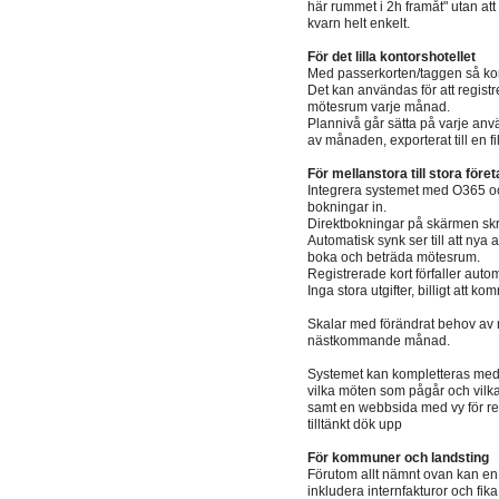
här rummet i 2h framåt" utan att 
kvarn helt enkelt.
För det lilla kontorshotellet
Med passerkorten/taggen så ko
Det kan användas för att regis
mötesrum varje månad.
Plannivå går sätta på varje anvä
av månaden, exporterat till en fi
För mellanstora till stora föret
Integrera systemet med O365 o
bokningar in.
Direktbokningar på skärmen skriv
Automatisk synk ser till att nya
boka och beträda mötesrum.
Registrerade kort förfaller aut
Inga stora utgifter, billigt att
Skalar med förändrat behov av 
nästkommande månad.
Systemet kan kompletteras med 
vilka möten som pågår och vilka 
samt en webbsida med vy för rec
tilltänkt dök upp
För kommuner och landsting
Förutom allt nämnt ovan kan en
inkludera internfakturor och fika 