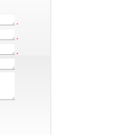
*
*
*