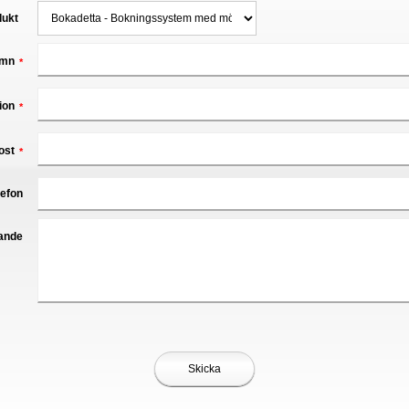
dukt
mn
*
ion
*
ost
*
lefon
ande
Skicka