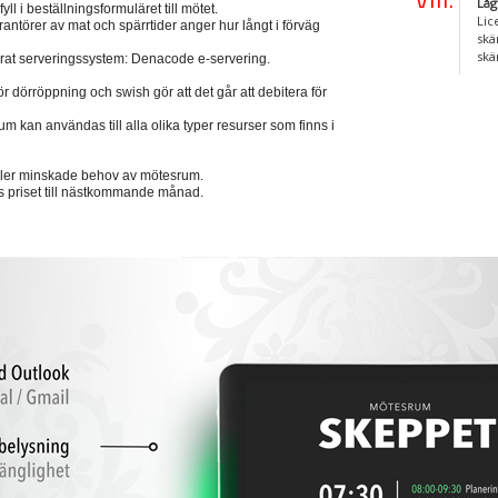
Låg
l i beställningsformuläret till mötet.
Lic
rantörer av mat och spärrtider anger hur långt i förväg
skä
skä
vårat serveringssystem: Denacode e-servering.
 dörröppning och swish gör att det går att debitera för
 kan användas till alla olika typer resurser som finns i
ller minskade behov av mötesrum.
s priset till nästkommande månad.