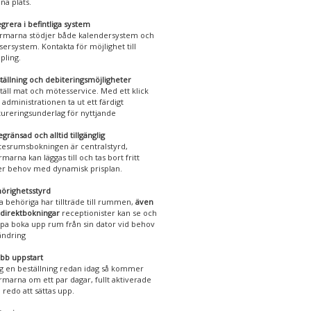
na plats.
egrera i befintliga system
rmarna stödjer både kalendersystem och
sersystem. Kontakta för möjlighet till
pling.
tällning och debiteringsmöjligheter
täll mat och mötesservice. Med ett klick
 administrationen ta ut ett färdigt
tureringsunderlag för nyttjande
gränsad och alltid tillgänglig
esrumsbokningen är centralstyrd,
rmarna kan läggas till och tas bort fritt
er behov med dynamisk prisplan.
örighetsstyrd
a behöriga har tillträde till rummen,
även
 direktbokningar
receptionister kan se och
lpa boka upp rum från sin dator vid behov
ändring
bb uppstart
g en beställning redan idag så kommer
rmarna om ett par dagar, fullt aktiverade
 redo att sättas upp.