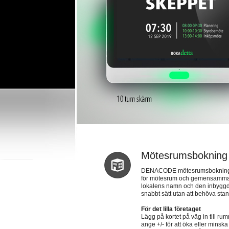
Mötesrumsbokning
DENACODE mötesrumsbokning är
för mötesrum och gemensamma yt
lokalens namn och den inbyggda 
snabbt sätt utan att behöva stan
För det lilla företaget
Lägg på kortet på väg in till rum
ange +/- för att öka eller minska