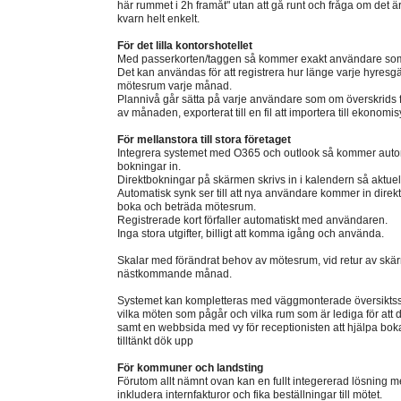
här rummet i 2h framåt" utan att gå runt och fråga om det är o
kvarn helt enkelt.
För det lilla kontorshotellet
Med passerkorten/taggen så kommer exakt användare som
Det kan användas för att registrera hur länge varje hyr
mötesrum varje månad.
Plannivå går sätta på varje användare som om överskrids får
av månaden, exporterat till en fil att importera till ekonomi
För mellanstora till stora företaget
Integrera systemet med O365 och outlook så kommer auto
bokningar in.
Direktbokningar på skärmen skrivs in i kalendern så aktuell 
Automatisk synk ser till att nya användare kommer in direkt
boka och beträda mötesrum.
Registrerade kort förfaller automatiskt med användaren.
Inga stora utgifter, billigt att komma igång och använda.
Skalar med förändrat behov av mötesrum, vid retur av skä
nästkommande månad.
Systemet kan kompletteras med väggmonterade översiktsskä
vilka möten som pågår och vilka rum som är lediga för att 
samt en webbsida med vy för receptionisten att hjälpa bok
tilltänkt dök upp
För kommuner och landsting
Förutom allt nämnt ovan kan en fullt integererad lösning
inkludera internfakturor och fika beställningar till mötet.