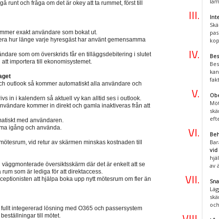
läm
gå runt och fråga om det är okey att ta rummet, först till
Int
Skä
mmer exakt användare som bokat ut.
pas
trera hur länge varje hyresgäst har använt gemensamma
kop
ndare som om överskrids får en tilläggsdebitering i slutet
Bes
l att importera till ekonomisystemet.
Bes
kan
aget
fak
ch outlook så kommer automatiskt alla användare och
Obe
s in i kalendern så aktuell vy kan alltid ses i outlook.
Möt
 användare kommer in direkt och gamla inaktiveras från att
skä
eft
omatiskt med användaren.
 komma igång och använda.
Beh
Bar
mötesrum, vid retur av skärmen minskas kostnaden till
vid
hjä
väggmonterade översiktsskärm där det är enkelt att se
av 
rum som är lediga för att direktaccess.
eptionisten att hjälpa boka upp nytt mötesrum om fler än
Sna
Läg
skä
och
 fullt integererad lösning med O365 och passersystem
beställningar till mötet.