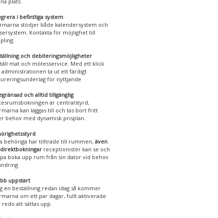
na plats.
egrera i befintliga system
rmarna stödjer både kalendersystem och
sersystem. Kontakta för möjlighet till
pling.
tällning och debiteringsmöjligheter
täll mat och mötesservice. Med ett klick
 administrationen ta ut ett färdigt
tureringsunderlag för nyttjande
gränsad och alltid tillgänglig
esrumsbokningen är centralstyrd,
rmarna kan läggas till och tas bort fritt
er behov med dynamisk prisplan.
örighetsstyrd
a behöriga har tillträde till rummen,
även
 direktbokningar
receptionister kan se och
lpa boka upp rum från sin dator vid behov
ändring
bb uppstart
g en beställning redan idag så kommer
rmarna om ett par dagar, fullt aktiverade
 redo att sättas upp.