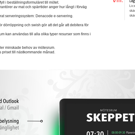
Låg
l i beställningsformuläret till mötet.
Lic
rantörer av mat och spärrtider anger hur långt i förväg
skä
skä
vårat serveringssystem: Denacode e-servering.
 dörröppning och swish gör att det går att debitera för
 kan användas till alla olika typer resurser som finns i
ller minskade behov av mötesrum.
s priset till nästkommande månad.