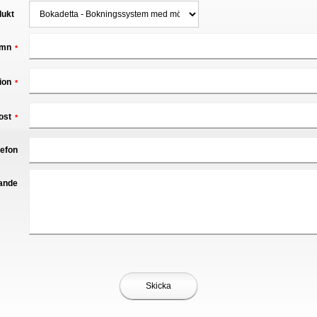
dukt
mn
*
ion
*
ost
*
lefon
ande
Skicka