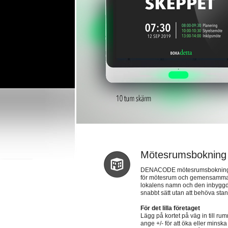
Mötesrumsbokning
DENACODE mötesrumsbokning är
för mötesrum och gemensamma yt
lokalens namn och den inbyggda 
snabbt sätt utan att behöva stan
För det lilla företaget
Lägg på kortet på väg in till rum
ange +/- för att öka eller minska