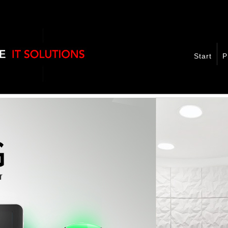
Start
P