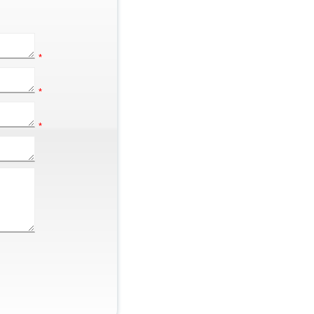
*
*
*