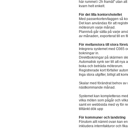
här rummet i 2h framåt" utan att 
kvarn helt enkelt.
För det lilla kontorshotellet
Med passerkorten/taggen så ko
Det kan användas för att regis
mötesrum varje månad.
Plannivå går sätta på varje anvä
av månaden, exporterat till en fi
För mellanstora till stora föret
Integrera systemet med O365 o
bokningar in.
Direktbokningar på skärmen skriv
Automatisk synk ser till att nya
boka och beträda mötesrum.
Registrerade kort förfaller aut
Inga stora utgifter, billigt att
Skalar med förändrat behov av 
nästkommande månad.
Systemet kan kompletteras med 
vilka möten som pågår och vilka 
samt en webbsida med vy för rec
tilltänkt dök upp
För kommuner och landsting
Förutom allt nämnt ovan kan en
inkludera internfakturor och fika 