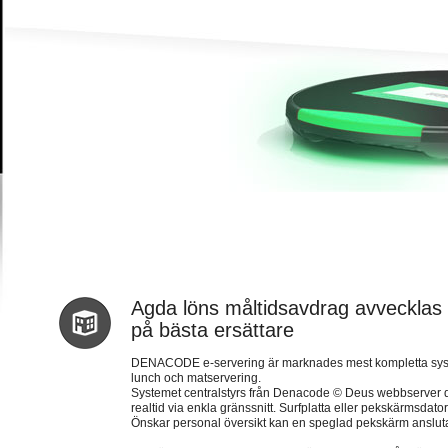
Agda löns måltidsavdrag avvecklas in
på bästa ersättare
DENACODE e-servering är marknades mest kompletta system 
lunch och matservering.
Systemet centralstyrs från Denacode © Deus webbserver dä
realtid via enkla gränssnitt. Surfplatta eller pekskärmsda
Önskar personal översikt kan en speglad pekskärm anslutas