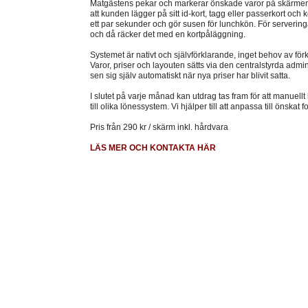
Matgästens pekar och markerar önskade varor på skärmen. 
att kunden lägger på sitt id-kort, tagg eller passerkort och 
ett par sekunder och gör susen för lunchkön. För serveringar
och då räcker det med en kortpåläggning.
Systemet är nativt och självförklarande, inget behov av för
Varor, priser och layouten sätts via den centralstyrda admi
sen sig själv automatiskt när nya priser har blivit satta.
I slutet på varje månad kan utdrag tas fram för att manuellt
till olika lönessystem. Vi hjälper till att anpassa till önskat
Pris från 290 kr / skärm inkl. hårdvara
LÄS MER OCH KONTAKTA HÄR