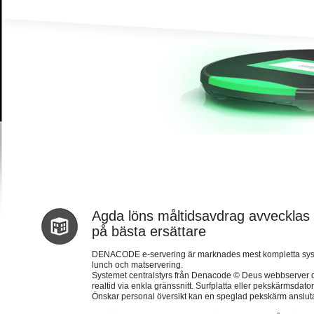
Agda löns måltidsavdrag avvecklas in
på bästa ersättare
DENACODE e-servering är marknades mest kompletta system 
lunch och matservering.
Systemet centralstyrs från Denacode © Deus webbserver dä
realtid via enkla gränssnitt. Surfplatta eller pekskärmsda
Önskar personal översikt kan en speglad pekskärm anslutas