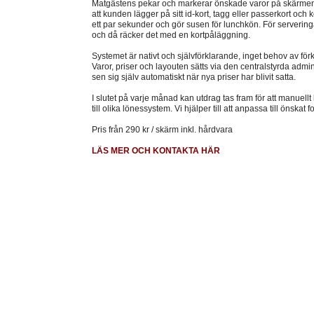
Matgästens pekar och markerar önskade varor på skärmen. 
att kunden lägger på sitt id-kort, tagg eller passerkort och 
ett par sekunder och gör susen för lunchkön. För serveringar
och då räcker det med en kortpåläggning.
Systemet är nativt och självförklarande, inget behov av för
Varor, priser och layouten sätts via den centralstyrda admi
sen sig själv automatiskt när nya priser har blivit satta.
I slutet på varje månad kan utdrag tas fram för att manuellt
till olika lönessystem. Vi hjälper till att anpassa till önskat
Pris från 290 kr / skärm inkl. hårdvara
LÄS MER OCH KONTAKTA HÄR