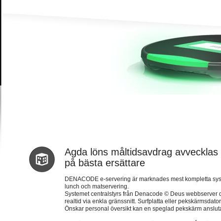
Agda löns måltidsavdrag avvecklas in
på bästa ersättare
DENACODE e-servering är marknades mest kompletta system 
lunch och matservering.
Systemet centralstyrs från Denacode © Deus webbserver dä
realtid via enkla gränssnitt. Surfplatta eller pekskärmsda
Önskar personal översikt kan en speglad pekskärm anslutas