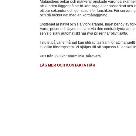
Matgästens pekar och markerar önskade varor på skärmen. 
att kunden lägger på sitt id-kort, tagg eller passerkort och 
ett par sekunder och gör susen för lunchkön. För serveringar
och då räcker det med en kortpåläggning.
Systemet är nativt och självförklarande, inget behov av för
Varor, priser och layouten sätts via den centralstyrda admi
sen sig själv automatiskt när nya priser har blivit satta.
I slutet på varje månad kan utdrag tas fram för att manuellt
till olika lönessystem. Vi hjälper till att anpassa till önskat
Pris från 290 kr / skärm inkl. hårdvara
LÄS MER OCH KONTAKTA HÄR