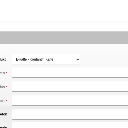
dukt
mn
*
ion
*
ost
*
lefon
ande