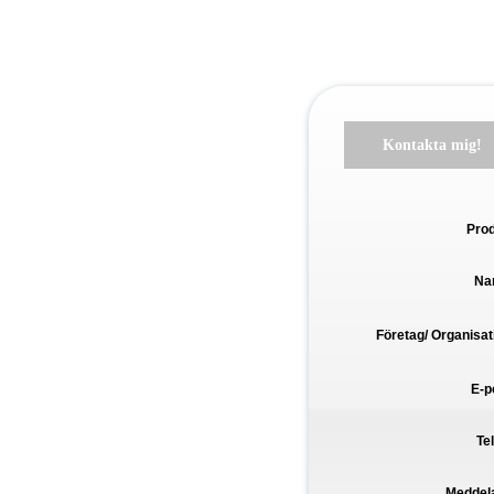
Kontakta mig!
Pro
Na
Företag/ Organisat
E-p
Te
Meddel