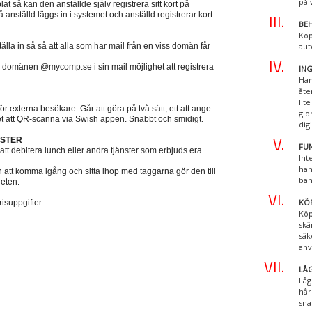
på 
t så kan den anställde själv registrera sitt kort på
 anställd läggs in i systemet och anställd registrerar kort
BEH
Kop
tälla in så så att alla som har mail från en viss domän får
aut
 domänen @mycomp.se i sin mail möjlighet att registrera
IN
Han
åte
lit
ör externa besökare. Går att göra på två sätt; ett att ange
gjo
et att QR-scanna via Swish appen. Snabbt och smidigt.
digi
NSTER
FU
tt debitera lunch eller andra tjänster som erbjuds era
Int
han
n att komma igång och sitta ihop med taggarna gör den till
ban
heten.
KÖ
isuppgifter.
Köp
skä
säk
anv
LÅG
Låg
hår
sna