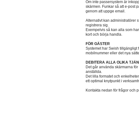
Om inte passersystem är inkoppla
skärmen. Funkar så att e-post på
genom att uppge email.
Alternativt kan administratörer s
registrera sig.
Exempelvis så kan alla som har
kort och börja handla.
FÖR GÄSTER
Systemet har Swish tillgängligt f
mobilnummer eller det nya sätt
DEBITERA ALLA OLIKA TJÄ
Det går använda skärmarna för a
anställda.
Det lilla formatet och enkelhete
ett optimal knytpunkt i verksam
Kontakta nedan för frågor och pr