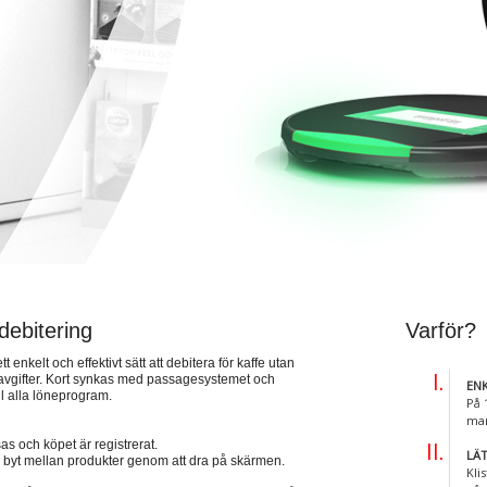
debitering
Varför?
enkelt och effektivt sätt att debitera för kaffe utan
tavgifter. Kort synkas med passagesystemet och
EN
ll alla löneprogram.
På 
man
as och köpet är registrerat.
LÄ
å byt mellan produkter genom att dra på skärmen.
Kli