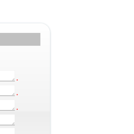
*
*
*