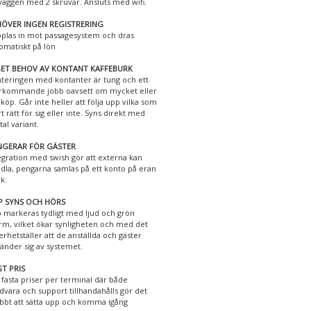
väggen med 2 skruvar. Ansluts med wifi.
ÖVER INGEN REGISTRERING
plas in mot passagesystem och dras
omatiskt på lön
GET BEHOV AV KONTANT KAFFEBURK
teringen med kontanter är tung och ett
rkommande jobb oavsett om mycket eller
e köp. Går inte heller att följa upp vilka som
rt rätt för sig eller inte. Syns direkt med
tal variant.
NGERAR FÖR GÄSTER
egration med swish gör att externa kan
dla, pengarna samlas på ett konto på eran
k.
P SYNS OCH HÖRS
 markeras tydligt med ljud och grön
rm, vilket ökar synligheten och med det
erhetställer att de anställda och gäster
änder sig av systemet.
T PRIS
 fasta priser per terminal där både
dvara och support tillhandahålls gör det
bbt att sätta upp och komma igång