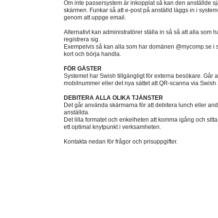
Om inte passersystem är inkopplat så kan den anställde själ
skärmen. Funkar så att e-post på anställd läggs in i systeme
genom att uppge email.
Alternativt kan administratörer ställa in så så att alla som 
registrera sig.
Exempelvis så kan alla som har domänen @mycomp.se i sin 
kort och börja handla.
FÖR GÄSTER
Systemet har Swish tillgängligt för externa besökare. Går att
mobilnummer eller det nya sättet att QR-scanna via Swish
DEBITERA ALLA OLIKA TJÄNSTER
Det går använda skärmarna för att debitera lunch eller and
anställda.
Det lilla formatet och enkelheten att komma igång och sitta
ett optimal knytpunkt i verksamheten.
Kontakta nedan för frågor och prisuppgifter.