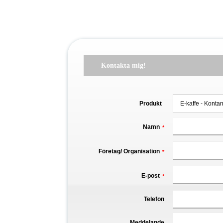
Kontakta mig!
Produkt
Namn
*
Företag/ Organisation
*
E-post
*
Telefon
Meddelande