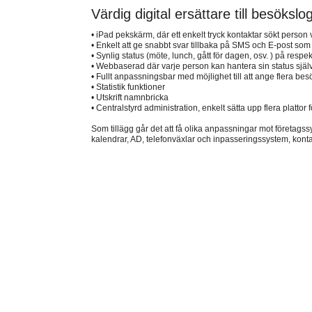
Värdig digital ersättare till besöksl
• iPad pekskärm, där ett enkelt tryck kontaktar sökt perso
• Enkelt att ge snabbt svar tillbaka på SMS och E-post som
• Synlig status (möte, lunch, gått för dagen, osv. ) på respe
• Webbaserad där varje person kan hantera sin status själ
• Fullt anpassningsbar med möjlighet till att ange flera be
• Statistik funktioner
• Utskrift namnbricka
• Centralstyrd administration, enkelt sätta upp flera platto
Som tillägg går det att få olika anpassningar mot företag
kalendrar, AD, telefonväxlar och inpasseringssystem, kontak