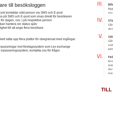
tare till besöksloggen
BEM
App
rec
 tryck kontaktar sökt person via SMS och E-post
lbaka på SMS och E-post som visas direkt för besökaren
t för dagen, osv. ) på respektive person
STI
an hantera sin status själv
Går
ghet till att ange flera besökare
skr
GR
nkelt sätta upp flera plattor för obegränsat med ingångar.
Går
out
a anpassningar mot företagssystem som t.ex exchange
adm
 inpasseringssystem, kontakta oss för frågor.
PA
Ans
sva
dör
me
TILL