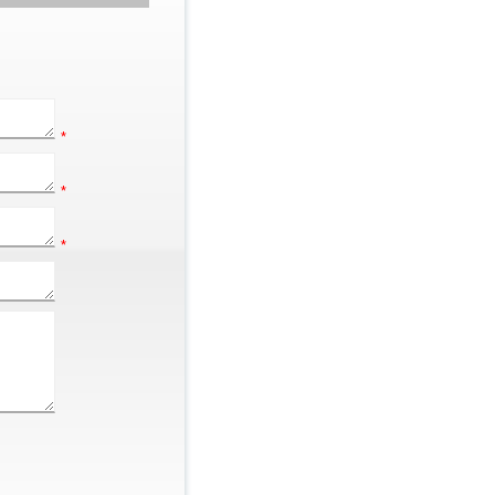
*
*
*