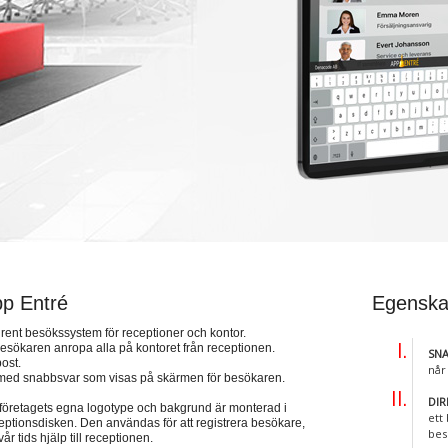
p Entré
Egenska
lrent besökssystem för receptioner och kontor.
besökaren anropa alla på kontoret från receptionen.
SNA
ost.
når
 med snabbsvar som visas på skärmen för besökaren.
DI
 företagets egna logotype och bakgrund är monterad i
ett
ceptionsdisken. Den användas för att registrera besökare,
bes
år tids hjälp till receptionen.