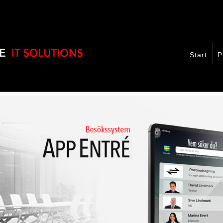
Start
P