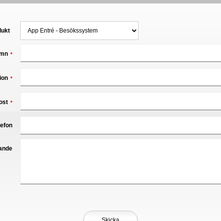
dukt
mn
*
ion
*
ost
*
lefon
ande
Skicka