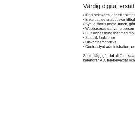
Värdig digital ersät
• iPad pekskärm, där ett enkelt
• Enkelt att ge snabbt svar til
• Synlig status (möte, lunch, gåt
• Webbaserad där varje person k
• Fullt anpassningsbar med möjli
• Statistik funktioner
• Utskrift namnbricka
• Centralstyrd administration, e
Som tillägg går det att få olik
kalendrar, AD, telefonväxlar och