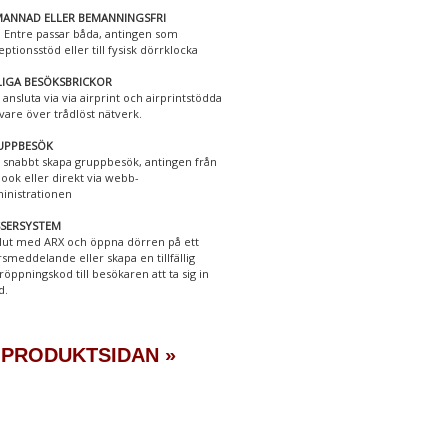
ANNAD ELLER BEMANNINGSFRI
 Entre passar båda, antingen som
eptionsstöd eller till fysisk dörrklocka
LIGA BESÖKSBRICKOR
 ansluta via via airprint och airprintstödda
ivare över trådlöst nätverk.
UPPBESÖK
 snabbt skapa gruppbesök, antingen från
look eller direkt via webb-
inistrationen
SSERSYSTEM
lut med ARX och öppna dörren på ett
rsmeddelande eller skapa en tillfällig
röppningskod till besökaren att ta sig in
d.
 PRODUKTSIDAN »