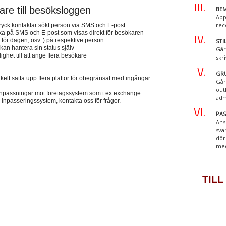
tare till besöksloggen
BEM
App
rec
 tryck kontaktar sökt person via SMS och E-post
lbaka på SMS och E-post som visas direkt för besökaren
t för dagen, osv. ) på respektive person
STI
an hantera sin status själv
Går
ghet till att ange flera besökare
skr
GR
nkelt sätta upp flera plattor för obegränsat med ingångar.
Går
out
a anpassningar mot företagssystem som t.ex exchange
adm
 inpasseringssystem, kontakta oss för frågor.
PA
Ans
sva
dör
me
TILL