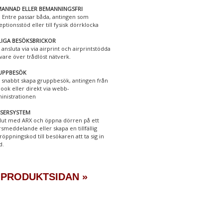
ANNAD ELLER BEMANNINGSFRI
 Entre passar båda, antingen som
eptionsstöd eller till fysisk dörrklocka
LIGA BESÖKSBRICKOR
 ansluta via via airprint och airprintstödda
ivare över trådlöst nätverk.
UPPBESÖK
 snabbt skapa gruppbesök, antingen från
look eller direkt via webb-
inistrationen
SSERSYSTEM
lut med ARX och öppna dörren på ett
rsmeddelande eller skapa en tillfällig
röppningskod till besökaren att ta sig in
d.
 PRODUKTSIDAN »