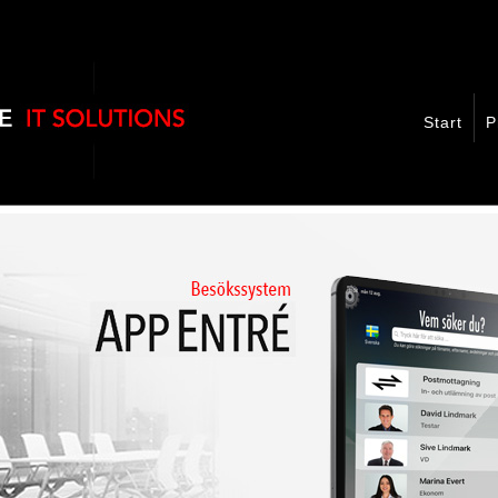
Start
P