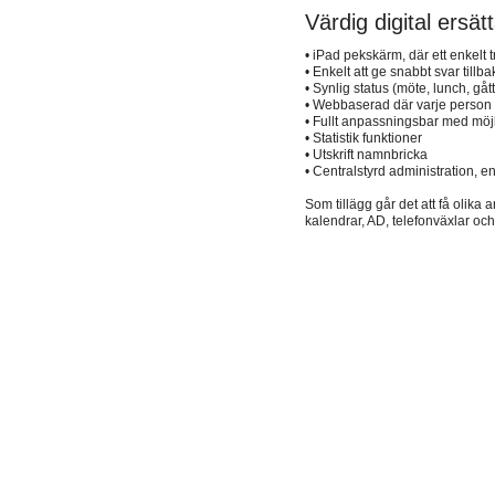
Värdig digital ersät
• iPad pekskärm, där ett enkelt
• Enkelt att ge snabbt svar til
• Synlig status (möte, lunch, gåt
• Webbaserad där varje person k
• Fullt anpassningsbar med möjli
• Statistik funktioner
• Utskrift namnbricka
• Centralstyrd administration, e
Som tillägg går det att få olik
kalendrar, AD, telefonväxlar och