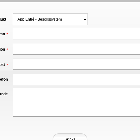
dukt
mn
*
ion
*
ost
*
lefon
ande
Skicka