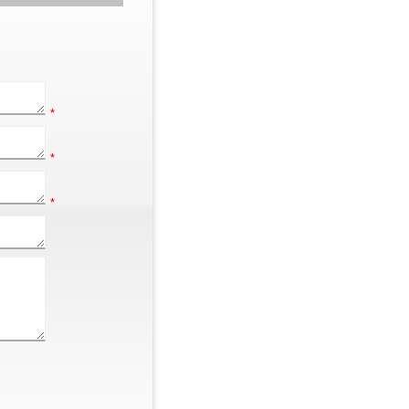
*
*
*