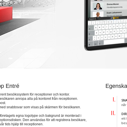
p Entré
Egenska
lrent besökssystem för receptioner och kontor.
besökaren anropa alla på kontoret från receptionen.
SNA
ost.
når
 med snabbsvar som visas på skärmen för besökaren.
DI
 företagets egna logotype och bakgrund är monterad i
ett
ceptionsdisken. Den användas för att registrera besökare,
bes
år tids hjälp till receptionen.