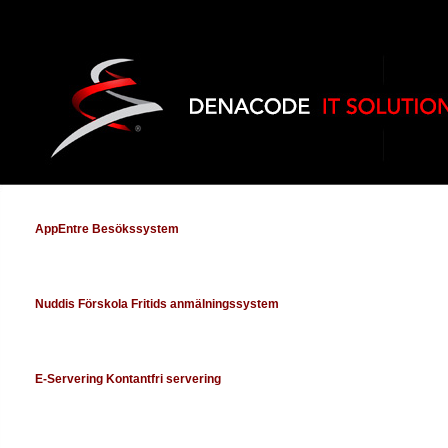
AppEntre Besökssystem
Nuddis Förskola Fritids anmälningssystem
E-Servering Kontantfri servering