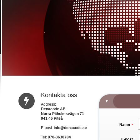
Kontakta oss
Address:
Denacode AB
Norra Pitholmsvägen 71
941 46 Piteå
Namn
*
E-post:
info@denacode.se
Tel:
070-3630784
E-post