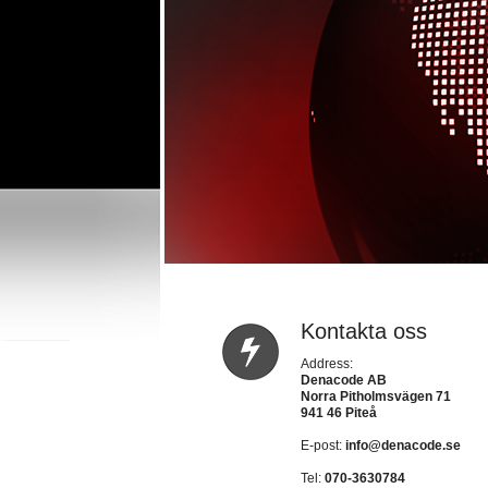
Kontakta oss
Address:
Denacode AB
Norra Pitholmsvägen 71
941 46 Piteå
E-post:
info@denacode.se
Tel:
070-3630784