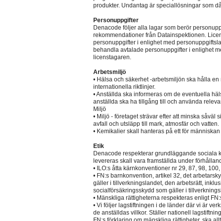
produkter. Undantag är speciallösningar som då 
Personuppgifter
Denacode följer alla lagar som berör personup
rekommendationer från Datainspektionen. Licen
personuppgifter i enlighet med personuppgiftsl
behandla avtalade personuppgifter i enlighet me
licenstagaren.
Arbetsmiljö
• Hälsa och säkerhet -arbetsmiljön ska hålla 
internationella riktlinjer.
• Anställda ska informeras om de eventuella häl
anställda ska ha tillgång till och använda relev
Miljö
• Miljö - företaget strävar efter att minska såväl
avfall och utsläpp till mark, atmosfär och vatten.
• Kemikalier skall hanteras på ett för människan
Etik
Denacode respekterar grundläggande sociala kr
levereras skall vara framställda under förhålla
• ILO:s åtta kärnkonventioner nr 29, 87, 98, 100
• FN:s barnkonvention, artikel 32, det arbetarsk
gäller i tillverkningslandet, den arbetsrätt, inkl
socialförsäkringsskydd som gäller i tillverknings
• Mänskliga rättigheterna respekteras enligt FN:s
• Vi följer lagstiftningen i de länder där vi är v
de anställdas villkor. Ställer nationell lagstiftn
FN:s förklaring om mänskliga rättigheter, ska all