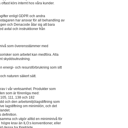
oftast körs internt hos våra kunder.
pgifter enligt GDPR och andra
stagaren har ansvar för all behandling av
agen och Denacode åtar sig att bara
d avtal och instruktioner från
en nivå som överensstämmer med
sorisker som arbetet kan medföra. Alla
ant skyddsutrustning.
 sin energi- och resursförbrukning som sitt
 och naturen säkert sätt.
av i vår verksamhet. Produkter som
nden som är förenliga med:
, 105, 111, 138 och 182
ydd och den arbetsmiljölagstiftning som
usive lagstiftning om minimilön, och det
landet.
 definition.
erksamma och utgör alltid en miniminivå för
ing högre krav än ILO:s konventioner, eller
tid dessa ha företräde.