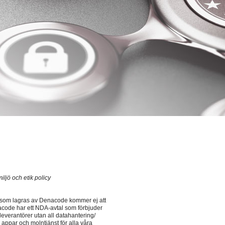
iljö och etik policy
er som lagras av Denacode kommer ej att
enacode har ett NDA-avtal som förbjuder
leverantörer utan all datahantering/
ppar och molntjänst för alla våra