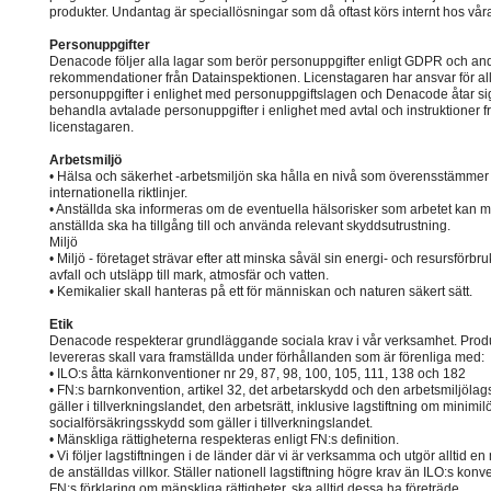
produkter. Undantag är speciallösningar som då oftast körs internt hos vår
Personuppgifter
Denacode följer alla lagar som berör personuppgifter enligt GDPR och an
rekommendationer från Datainspektionen. Licenstagaren har ansvar för al
personuppgifter i enlighet med personuppgiftslagen och Denacode åtar sig
behandla avtalade personuppgifter i enlighet med avtal och instruktioner f
licenstagaren.
Arbetsmiljö
• Hälsa och säkerhet -arbetsmiljön ska hålla en nivå som överensstämme
internationella riktlinjer.
• Anställda ska informeras om de eventuella hälsorisker som arbetet kan m
anställda ska ha tillgång till och använda relevant skyddsutrustning.
Miljö
• Miljö - företaget strävar efter att minska såväl sin energi- och resursförbr
avfall och utsläpp till mark, atmosfär och vatten.
• Kemikalier skall hanteras på ett för människan och naturen säkert sätt.
Etik
Denacode respekterar grundläggande sociala krav i vår verksamhet. Prod
levereras skall vara framställda under förhållanden som är förenliga med:
• ILO:s åtta kärnkonventioner nr 29, 87, 98, 100, 105, 111, 138 och 182
• FN:s barnkonvention, artikel 32, det arbetarskydd och den arbetsmiljölag
gäller i tillverkningslandet, den arbetsrätt, inklusive lagstiftning om minimil
socialförsäkringsskydd som gäller i tillverkningslandet.
• Mänskliga rättigheterna respekteras enligt FN:s definition.
• Vi följer lagstiftningen i de länder där vi är verksamma och utgör alltid en
de anställdas villkor. Ställer nationell lagstiftning högre krav än ILO:s konve
FN:s förklaring om mänskliga rättigheter, ska alltid dessa ha företräde.