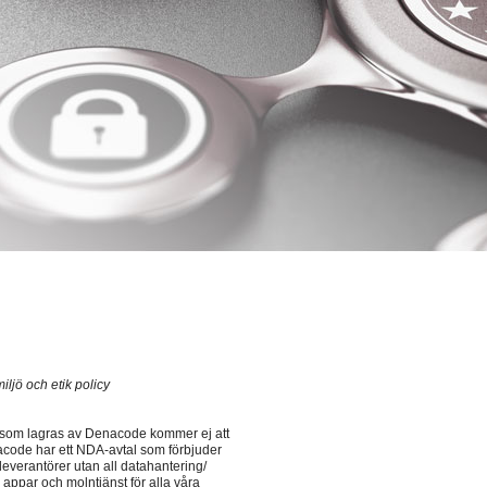
iljö och etik policy
er som lagras av Denacode kommer ej att
enacode har ett NDA-avtal som förbjuder
leverantörer utan all datahantering/
ppar och molntjänst för alla våra