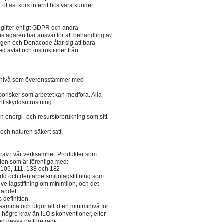
oftast körs internt hos våra kunder.
pgifter enligt GDPR och andra
stagaren har ansvar för all behandling av
agen och Denacode åtar sig att bara
d avtal och instruktioner från
en nivå som överensstämmer med
sorisker som arbetet kan medföra. Alla
ant skyddsutrustning.
 sin energi- och resursförbrukning som sitt
 och naturen säkert sätt.
av i vår verksamhet. Produkter som
nden som är förenliga med:
, 105, 111, 138 och 182
ydd och den arbetsmiljölagstiftning som
usive lagstiftning om minimilön, och det
landet.
 definition.
erksamma och utgör alltid en miniminivå för
ing högre krav än ILO:s konventioner, eller
tid dessa ha företräde.