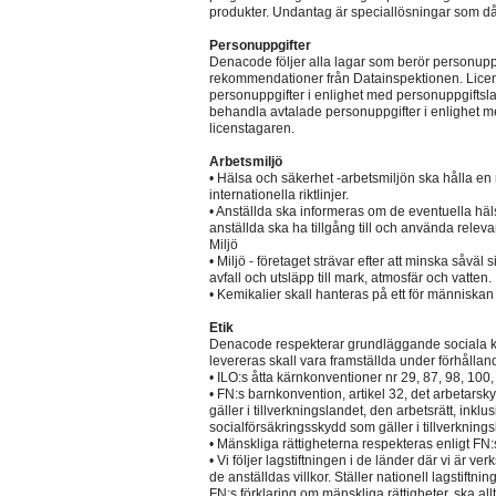
produkter. Undantag är speciallösningar som då 
Personuppgifter
Denacode följer alla lagar som berör personup
rekommendationer från Datainspektionen. Licen
personuppgifter i enlighet med personuppgiftsl
behandla avtalade personuppgifter i enlighet me
licenstagaren.
Arbetsmiljö
• Hälsa och säkerhet -arbetsmiljön ska hålla 
internationella riktlinjer.
• Anställda ska informeras om de eventuella häl
anställda ska ha tillgång till och använda relev
Miljö
• Miljö - företaget strävar efter att minska såväl
avfall och utsläpp till mark, atmosfär och vatten.
• Kemikalier skall hanteras på ett för människan
Etik
Denacode respekterar grundläggande sociala kr
levereras skall vara framställda under förhålla
• ILO:s åtta kärnkonventioner nr 29, 87, 98, 100
• FN:s barnkonvention, artikel 32, det arbetarsk
gäller i tillverkningslandet, den arbetsrätt, inkl
socialförsäkringsskydd som gäller i tillverknings
• Mänskliga rättigheterna respekteras enligt FN:s
• Vi följer lagstiftningen i de länder där vi är v
de anställdas villkor. Ställer nationell lagstiftn
FN:s förklaring om mänskliga rättigheter, ska all