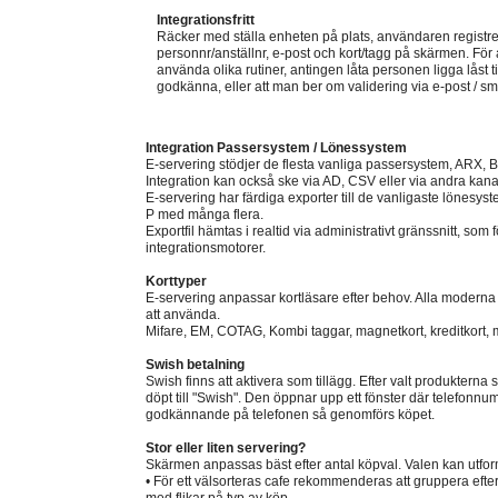
Integrationsfritt
Räcker med ställa enheten på plats, användaren registre
personnr/anställnr, e-post och kort/tagg på skärmen. För
använda olika rutiner, antingen låta personen ligga låst t
godkänna, eller att man ber om validering via e-post / sm
Integration Passersystem / Lönessystem
E-servering stödjer de flesta vanliga passersystem, ARX, B
Integration kan också ske via AD, CSV eller via andra kana
E-servering har färdiga exporter till de vanligaste lönesys
P med många flera.
Exportfil hämtas i realtid via administrativt gränssnitt, som f
integrationsmotorer.
Korttyper
E-servering anpassar kortläsare efter behov. Alla modern
att använda.
Mifare, EM, COTAG, Kombi taggar, magnetkort, kreditkort
Swish betalning
Swish finns att aktivera som tillägg. Efter valt produkterna
döpt till "Swish". Den öppnar upp ett fönster där telefonnum
godkännande på telefonen så genomförs köpet.
Stor eller liten servering?
Skärmen anpassas bäst efter antal köpval. Valen kan utform
• För ett välsorteras cafe rekommenderas att gruppera efter