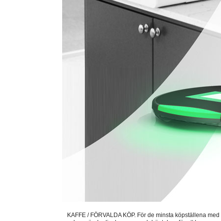
KAFFE / FÖRVALDA KÖP. För de minsta köpställena med ett e