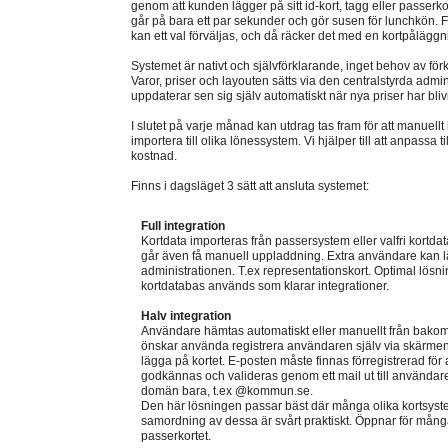
genom att kunden lägger på sitt id-kort, tagg eller passerko
går på bara ett par sekunder och gör susen för lunchkön. F
kan ett val förväljas, och då räcker det med en kortpåläggn
Systemet är nativt och självförklarande, inget behov av för
Varor, priser och layouten sätts via den centralstyrda admi
uppdaterar sen sig själv automatiskt när nya priser har blivi
I slutet på varje månad kan utdrag tas fram för att manuellt
importera till olika lönessystem. Vi hjälper till att anpassa t
kostnad.
Finns i dagsläget 3 sätt att ansluta systemet:
Full integration
Kortdata importeras från passersystem eller valfri kortda
går även få manuell uppladdning. Extra användare kan lä
administrationen. T.ex representationskort. Optimal lö
kortdatabas används som klarar integrationer.
Halv integration
Användare hämtas automatiskt eller manuellt från bako
önskar använda registrera användaren själv via skärme
lägga på kortet. E-posten måste finnas förregistrerad för 
godkännas och valideras genom ett mail ut till användaren,
domän bara, t.ex @kommun.se.
Den här lösningen passar bäst där många olika kortsys
samordning av dessa är svårt praktiskt. Öppnar för många
passerkortet.