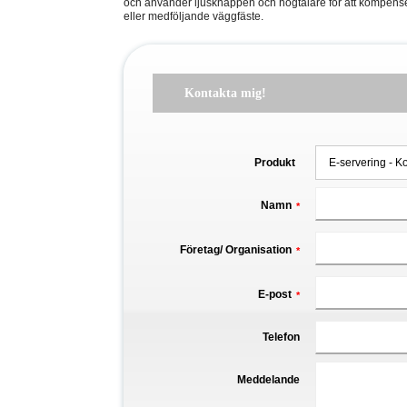
och använder ljusknappen och högtalare för att kompense
eller medföljande väggfäste.
Kontakta mig!
Produkt
Namn
*
Företag/ Organisation
*
E-post
*
Telefon
Meddelande