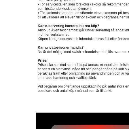
med flikar på typ av köp.
• För serviceställen som förskolor / skolor så rekommendera
som fristående kiosk utan översyn.
• För skolmatsalar där utomstående elever kommer på be
till att validera att eleven tillhör skolan och begränsa ner ti
Kan e-servering hantera interna köp?
Absolut. Även fast namnet går under servering så är det ett f
inom er verksamhet.
Köpen kan grupperas och internfaktureras fritt efter önske
Kan privatpersoner handla?
Nu är det möjligt med swish e-handelsportal, läs ovan om 
Priser
Priset ska ses mot sparad tid på annars manuell administrat
är oftast en stor vinst i både tid och pengar både på kort sik
beräknas fram efter omfattning på användningen och är väl
trimmade hantering och kvalitets tänk.
Vid begäran om offert ange uppskattning på: antal stora en
besökare och antal köp / månad som är tilltänkt.