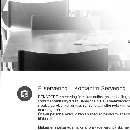
E-servering – Kontantfri Servering
DENACODE e-servering är ett kontantlös system för fika, c
Systemet centralstyrs från Denacode © Deus webbserver d
i realtid via ett enkelt gränssnitt. Surfplatta eller pekskä
mot matgäster.
Önskar personal översikt kan en speglad pekskärm anslut
hjälpa till.
Matgästens pekar och markerar önskade varor på skärmen. N