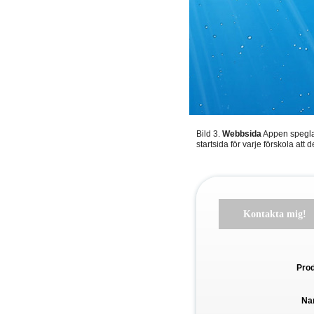
Bild 3.
Webbsida
Appen speglas
startsida för varje förskola att 
Kontakta mig!
Pro
Na