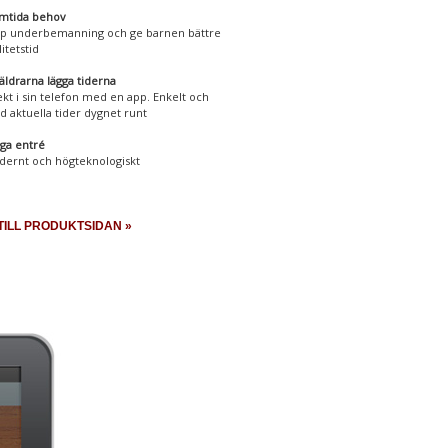
mtida behov
pp underbemanning och ge barnen bättre
itetstid
äldrarna lägga tiderna
ekt i sin telefon med en app. Enkelt och
tid aktuella tider dygnet runt
liga entré
ernt och högteknologiskt
TILL PRODUKTSIDAN »