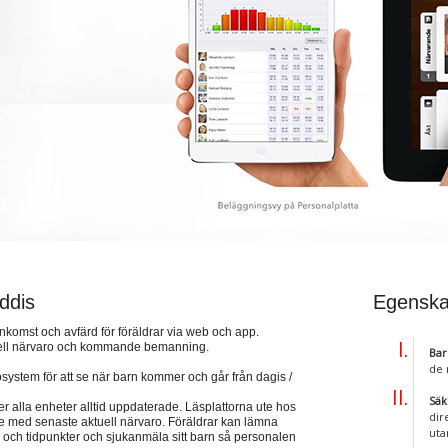
ddis
Egenska
omst och avfärd för föräldrar via web och app.
tuell närvaro och kommande bemanning.
Bar
de 
ystem för att se när barn kommer och går från dagis /
Säk
er alla enheter alltid uppdaterade. Läsplattorna ute hos
dir
de med senaste aktuell närvaro. Föräldrar kan lämna
uta
 och tidpunkter och sjukanmäla sitt barn så personalen