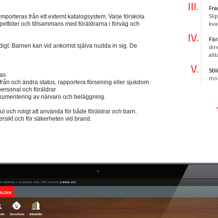
Fra
Sli
mporteras från ett externt katalogsystem. Varje förskola
kval
ttider och tillsammans med föräldrarna i förväg och
För
igt. Barnen kan vid ankomst själva nudda in sig. De
dir
all
Sti
as
mod
ifrån och ändra status, rapportera försening eller sjukdom
ersonal och föräldrar
okumentering av närvaro och beläggning.
l och roligt att använda för både föräldrar och barn.
rsikt och för säkerheten vid brand.