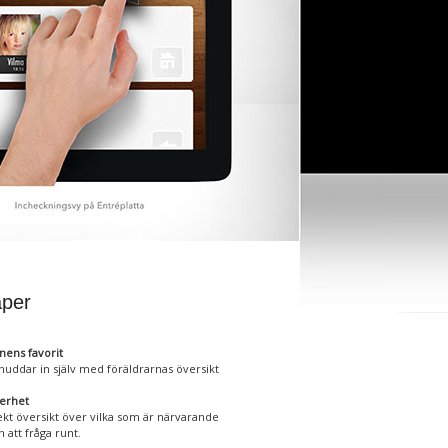
per
nens favorit
nuddar in själv med föräldrarnas översikt
erhet
ekt översikt över vilka som är närvarande
n att fråga runt.