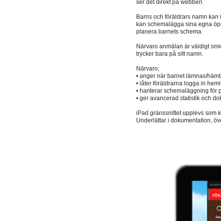
ser det direkt på webben.
Barns och föräldrars namn kan i
kan schemalägga sina egna öppe
planera barnets schema.
Närvaro anmälan är väldigt smid
trycker bara på sitt namn.
Närvaro;
• anger när barnet lämnas/hämt
• låter föräldrarna logga in hem
• hanterar schemaläggning för p
• ger avancerad statistik och d
iPad gränssnittet upplevs som ku
Underlättar i dokumentation, öve