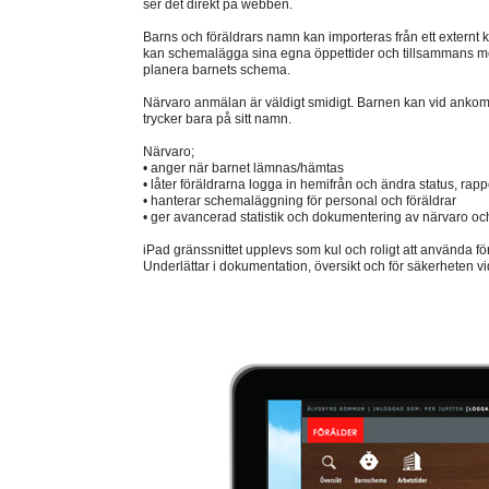
ser det direkt på webben.
Barns och föräldrars namn kan importeras från ett externt 
kan schemalägga sina egna öppettider och tillsammans me
planera barnets schema.
Närvaro anmälan är väldigt smidigt. Barnen kan vid ankoms
trycker bara på sitt namn.
Närvaro;
• anger när barnet lämnas/hämtas
• låter föräldrarna logga in hemifrån och ändra status, rap
• hanterar schemaläggning för personal och föräldrar
• ger avancerad statistik och dokumentering av närvaro oc
iPad gränssnittet upplevs som kul och roligt att använda fö
Underlättar i dokumentation, översikt och för säkerheten v