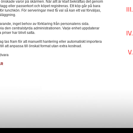
önskade varor på skärmen. När allt är klart bekräftas det genom
, tagg eller passerkort och köpet registreras. Ett köp går på bara
ör lunchkön. För serveringar med få val så kan ett val förväljas,
åläggning.
larande, inget behov av förklaring från personalens sida.
 via den centralstyrda administrationen. Varje enhet uppdaterar
priser har blivit satta.
ag tas fram för att manuellt hantering eller automatiskt importera
 till att anpassa till önskat format utan extra kostnad.
rdvara
ÄR