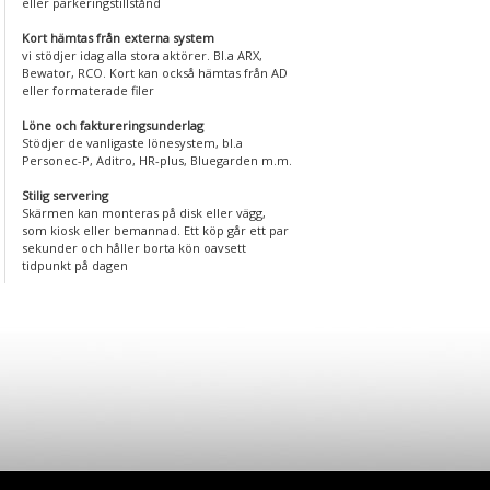
eller parkeringstillstånd
Kort hämtas från externa system
vi stödjer idag alla stora aktörer. Bl.a ARX,
Bewator, RCO. Kort kan också hämtas från AD
eller formaterade filer
Löne och faktureringsunderlag
Stödjer de vanligaste lönesystem, bl.a
Personec-P, Aditro, HR-plus, Bluegarden m.m.
Stilig servering
Skärmen kan monteras på disk eller vägg,
som kiosk eller bemannad. Ett köp går ett par
sekunder och håller borta kön oavsett
tidpunkt på dagen