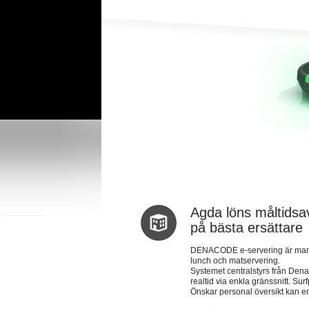
Agda löns måltidsav
på bästa ersättare
DENACODE e-servering är markna
lunch och matservering.
Systemet centralstyrs från Den
realtid via enkla gränssnitt. S
Önskar personal översikt kan en