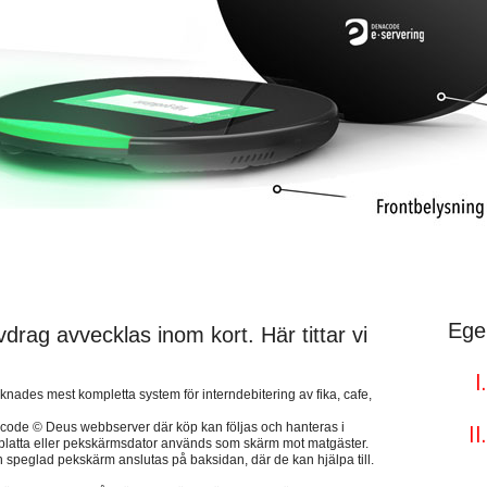
Ege
drag avvecklas inom kort. Här tittar vi
des mest kompletta system för interndebitering av fika, cafe,
acode © Deus webbserver där köp kan följas och hanteras i
urfplatta eller pekskärmsdator används som skärm mot matgäster.
 speglad pekskärm anslutas på baksidan, där de kan hjälpa till.