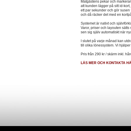
Matgästens pekar och markerar 
att kunden lägger på sitt id-kort
ett par sekunder och gör susen f
och då räcker det med en kortp
Systemet är nativt och självförk
Varor, priser och layouten sätts
sen sig själv automatiskt när nya 
I slutet på varje månad kan utdr
till olika lönessystem. Vi hjälper
Pris från 290 kr / skärm inkl. hå
LÄS MER OCH KONTAKTA H