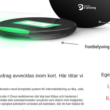
Ege
drag avvecklas inom kort. Här tittar vi
des mest kompletta system för interndebitering av fika, cafe,
acode © Deus webbserver där köp kan följas och hanteras i
urfplatta eller pekskärmsdator används som skärm mot matgäster.
 speglad pekskärm anslutas på baksidan, där de kan hjälpa till.