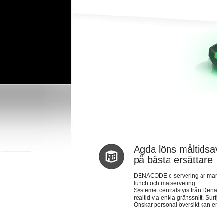
Agda löns måltidsav
på bästa ersättare
DENACODE e-servering är markna
lunch och matservering.
Systemet centralstyrs från Den
realtid via enkla gränssnitt. S
Önskar personal översikt kan en