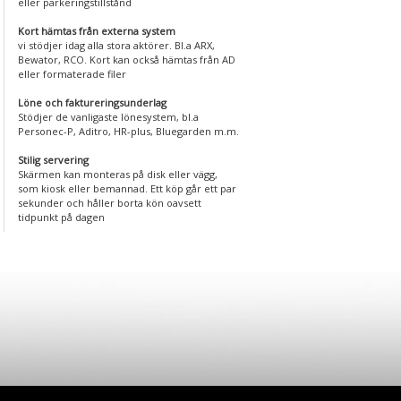
eller parkeringstillstånd
Kort hämtas från externa system
vi stödjer idag alla stora aktörer. Bl.a ARX,
Bewator, RCO. Kort kan också hämtas från AD
eller formaterade filer
Löne och faktureringsunderlag
Stödjer de vanligaste lönesystem, bl.a
Personec-P, Aditro, HR-plus, Bluegarden m.m.
Stilig servering
Skärmen kan monteras på disk eller vägg,
som kiosk eller bemannad. Ett köp går ett par
sekunder och håller borta kön oavsett
tidpunkt på dagen