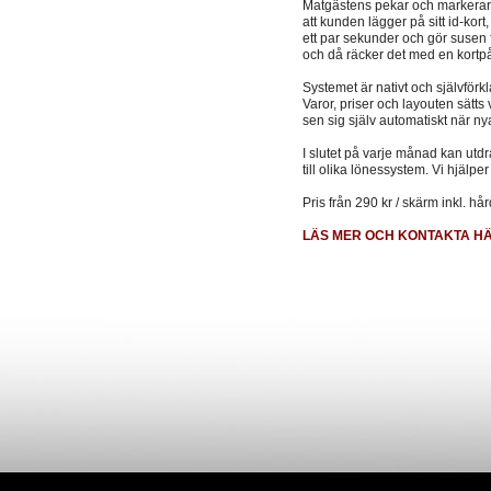
Matgästens pekar och markerar 
att kunden lägger på sitt id-kort
ett par sekunder och gör susen f
och då räcker det med en kortp
Systemet är nativt och självförk
Varor, priser och layouten sätts
sen sig själv automatiskt när nya 
I slutet på varje månad kan utdr
till olika lönessystem. Vi hjälper
Pris från 290 kr / skärm inkl. hå
LÄS MER OCH KONTAKTA H