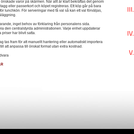
önskade varor på skärmen. När allt är klart bekräftas det genom
, tagg eller passerkort och köpet registreras. Ett köp går på bara
ör lunchkön. För serveringar med få val så kan ett val förväljas,
åläggning.
larande, inget behov av förklaring från personalens sida.
 via den centralstyrda administrationen. Varje enhet uppdaterar
priser har blivit satta.
ag tas fram för att manuellt hantering eller automatiskt importera
 till att anpassa till önskat format utan extra kostnad.
rdvara
ÄR