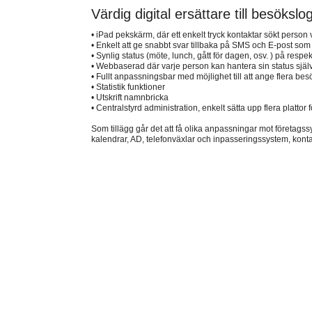
Värdig digital ersättare till besöksl
• iPad pekskärm, där ett enkelt tryck kontaktar sökt perso
• Enkelt att ge snabbt svar tillbaka på SMS och E-post som
• Synlig status (möte, lunch, gått för dagen, osv. ) på respe
• Webbaserad där varje person kan hantera sin status själ
• Fullt anpassningsbar med möjlighet till att ange flera be
• Statistik funktioner
• Utskrift namnbricka
• Centralstyrd administration, enkelt sätta upp flera platto
Som tillägg går det att få olika anpassningar mot företag
kalendrar, AD, telefonväxlar och inpasseringssystem, kontak