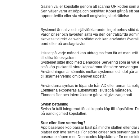
Gästen väljer köpställe genom att scanna QR koden som är
Sen väljer varor att köpa och bekräftar. Köpet går på ett 
appens kvitto eller via visuell omgivnings bekräftelse.
Systemet är nativt och självförklarande, inget behov stöd d
Varor, priser och layouten sätts via den centralstyrda adm
skrivas ut direkt via webb-stödet och kan användas överallt
bord eller på anslagstavlor.
I slutet på varje månad kan utdrag tas fram för att manuellt
till olika lönessystem.
Systemet sitter ihop med Denacode Servering som är väl e
små köp-puckar till stora köpskärmar för större serveringar fi
Användningen är sömnlös mellan systemen och det går an
till skärmservering om behovet uppstår.
Användarna synkas in löpande från AD eller annan lämplig
Lönfilerna exporteras automatiskt i slutet på månaden.
Ekonomifiler och internfakturor går vanligtvis varje natt.
Swish betalning
Swish är fullt integrerad för att koppla köp till köpställen
på oändligt med köpställen.
Stor eller liten servering?
App baserade köp passar bäst på mindre ställen eller där 
platser och inte samlas. För större cafeer och serveringa
baserade köpen med Denacodes köpskärmar för en smidig