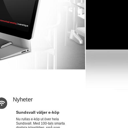
Nyheter
Sundsvall väljer e-köp
Nu rullas e-köp ut över hela
Sundsvall. Med 100-tals smarta
digitala köpställen, små som