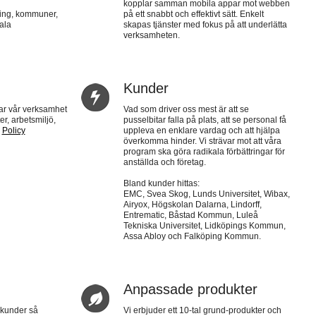
kopplar samman mobila appar mot webben
ting, kommuner,
på ett snabbt och effektivt sätt. Enkelt
ala
skapas tjänster med fokus på att underlätta
verksamheten.
Kunder
r vår verksamhet
Vad som driver oss mest är att se
r, arbetsmiljö,
pusselbitar falla på plats, att se personal få
:
Policy
uppleva en enklare vardag och att hjälpa
överkomma hinder. Vi strävar mot att våra
program ska göra radikala förbättringar för
anställda och företag.
Bland kunder hittas:
EMC, Svea Skog, Lunds Universitet, Wibax,
Airyox, Högskolan Dalarna, Lindorff,
Entrematic, Båstad Kommun, Luleå
Tekniska Universitet, Lidköpings Kommun,
Assa Abloy och Falköping Kommun.
Anpassade produkter
a kunder så
Vi erbjuder ett 10-tal grund-produkter och